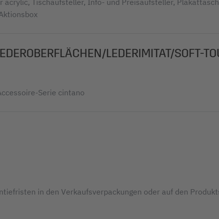
 acrylic, Tischaufsteller, Info- und Preisaufsteller, Plakattasc
 Aktionsbox
 LEDEROBERFLÄCHEN/LEDERIMITAT/SOFT-T
Accessoire-Serie cintano
antiefristen in den Verkaufsverpackungen oder auf den Produk