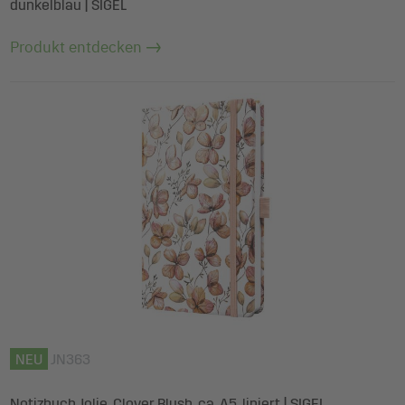
dunkelblau | SIGEL
Produkt entdecken
NEU
JN363
Notizbuch Jolie, Clover Blush, ca. A5, liniert | SIGEL